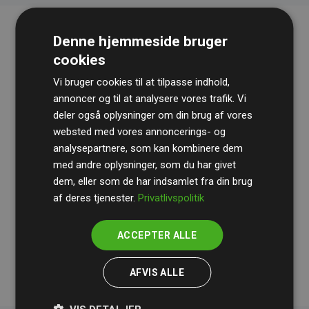
Denne hjemmeside bruger
cookies
Vi bruger cookies til at tilpasse indhold,
annoncer og til at analysere vores trafik. Vi
deler også oplysninger om din brug af vores
websted med vores annoncerings- og
Revisionshuset
BDO
gennemgår løbende vores
analysepartnere, som kan kombinere dem
beregninger og metode for at sikre gennemsigtighed
med andre oplysninger, som du har givet
og pålidelighed.
dem, eller som de har indsamlet fra din brug
Deres revision dokumenterer, at vores investeringer i
af deres tjenester.
Privatlivspolitik
klimaprojekter i gennemsnit kompenserer for
200% af
medlemmernes websites estimerede CO₂-
ACCEPTER ALLE
udledninger
.
AFVIS ALLE