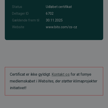
Status
Udløbet certifikat
Deltager ID
6702
Gældende frem til
30.11.2025
Website
www.bito.com/cs-cz
Certificat er ikke gyldigt.
Kontakt os
for at fornye
medlemskabet i
Websites, der støtter klimaprojekter
initiativet!