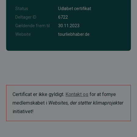
Status
Udløbet certifikat
Deltager ID
6722
Gældende frem til
30.11.2023
Website
tourliebhaber.de
Certificat er ikke gyldigt.
Kontakt os
for at fornye
medlemskabet i
Websites, der støtter klimaprojekter
initiativet!