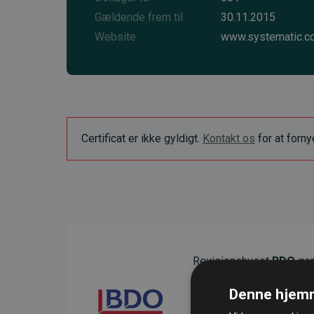
Gældende frem til
30.11.2015
Website
www.systematic.c
Certificat er ikke gyldigt.
Kontakt os
for at forn
Revisionshuset
BDO
gen
sikre gennemsigtighed o
Denne hjemm
Deres revision dokumenter