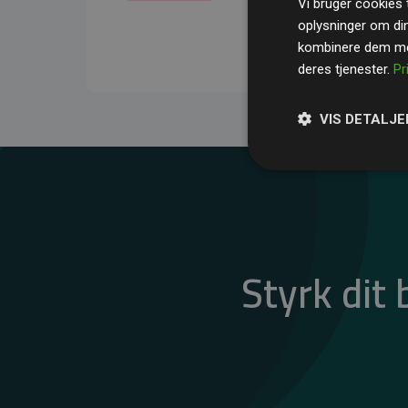
Vi bruger cookies t
gennemsnit kompensere
oplysninger om di
CO₂-udledninger
.
kombinere dem med
deres tjenester.
Pr
VIS DETALJE
Styrk dit