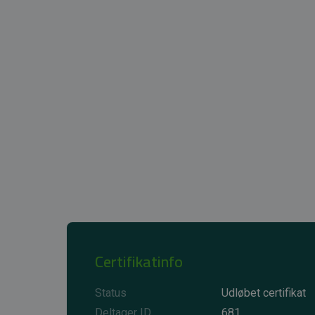
Certifikatinfo
Status
Udløbet certifikat
Deltager ID
681