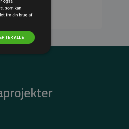
ler også
re, som kan
t fra din brug af
EPTER ALLE
aprojekter