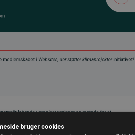
om
ye medlemskabet i
Websites, der støtter klimaprojekter
initiativet!
nemgår løbende vores beregninger og metode for at
g pålidelighed.
eside bruger cookies
er, at vores investeringer i klimaprojekter i