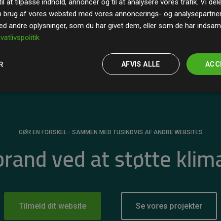
il at tilpasse indhold, annoncer og til at analysere vores trafik. Vi de
r for
200% af medlemmernes websites estimerede
n brug af vores websted med vores annoncerings- og analysepartne
 andre oplysninger, som du har givet dem, eller som de har indsamle
ivatlivspolitik
R
AFVIS ALLE
ACC
GØR EN FORSKEL - SAMMEN MED TUSINDVIS AF ANDRE WEBSITES
 brand ved at støtte klim
Tilmeld dit website
Se vores projekter