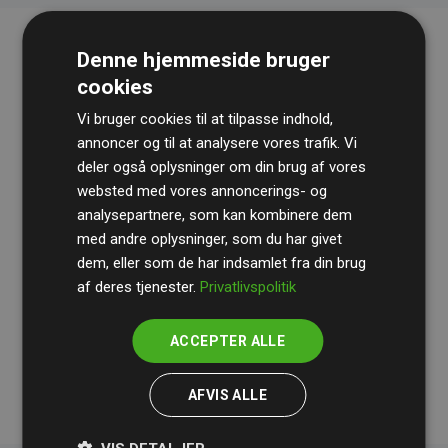
Denne hjemmeside bruger
cookies
Vi bruger cookies til at tilpasse indhold,
annoncer og til at analysere vores trafik. Vi
deler også oplysninger om din brug af vores
websted med vores annoncerings- og
Revisionshuset
BDO
gennemgår løbende vores
analysepartnere, som kan kombinere dem
beregninger og metode for at sikre gennemsigtighed
med andre oplysninger, som du har givet
og pålidelighed.
dem, eller som de har indsamlet fra din brug
Deres revision dokumenterer, at vores investeringer i
af deres tjenester.
Privatlivspolitik
klimaprojekter i gennemsnit kompenserer for
200% af
medlemmernes websites estimerede CO₂-
ACCEPTER ALLE
udledninger
.
AFVIS ALLE