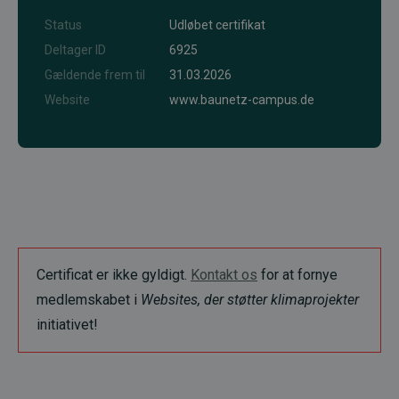
Status
Udløbet certifikat
Deltager ID
6925
Gældende frem til
31.03.2026
Website
www.baunetz-campus.de
Certificat er ikke gyldigt.
Kontakt os
for at fornye
medlemskabet i
Websites, der støtter klimaprojekter
initiativet!