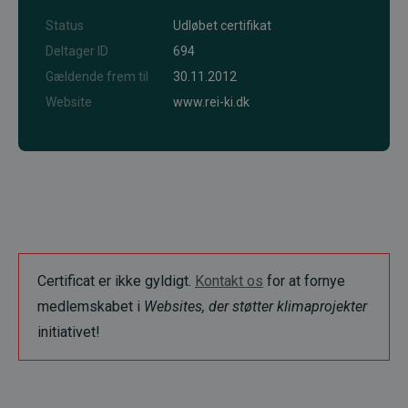
Status
Udløbet certifikat
Deltager ID
694
Gældende frem til
30.11.2012
Website
www.rei-ki.dk
Certificat er ikke gyldigt.
Kontakt os
for at fornye
medlemskabet i
Websites, der støtter klimaprojekter
initiativet!