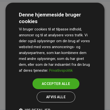
Denne hjemmeside bruger
cookies
Vi bruger cookies til at tilpasse indhold,
annoncer og til at analysere vores trafik. Vi
deler også oplysninger om din brug af vores
websted med vores annoncerings- og
Revisionshuset
BDO
gennemgår løbende vores
analysepartnere, som kan kombinere dem
beregninger og metode for at sikre gennemsigtighed
med andre oplysninger, som du har givet
og pålidelighed.
dem, eller som de har indsamlet fra din brug
Deres revision dokumenterer, at vores investeringer i
af deres tjenester.
Privatlivspolitik
klimaprojekter i gennemsnit kompenserer for
200% af
medlemmernes websites estimerede CO₂-
ACCEPTER ALLE
udledninger
.
AFVIS ALLE