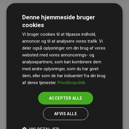
Denne hjemmeside bruger
cookies
Vi bruger cookies til at tilpasse indhold,
annoncer og til at analysere vores trafik. Vi
deler også oplysninger om din brug af vores
websted med vores annoncerings- og
Revisionshuset
BDO
gennemgår løbende vores
analysepartnere, som kan kombinere dem
beregninger og metode for at sikre gennemsigtighed
med andre oplysninger, som du har givet
og pålidelighed.
dem, eller som de har indsamlet fra din brug
Deres revision dokumenterer, at vores investeringer i
af deres tjenester.
Privatlivspolitik
klimaprojekter i gennemsnit kompenserer for
200% af
medlemmernes websites estimerede CO₂-
ACCEPTER ALLE
udledninger
.
AFVIS ALLE