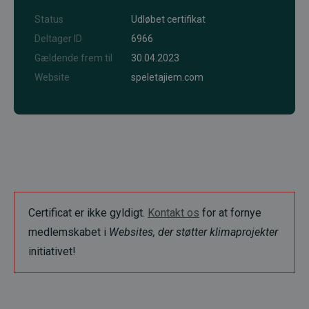
Status
Udløbet certifikat
Deltager ID
6966
Gældende frem til
30.04.2023
Website
speletajiem.com
Certificat er ikke gyldigt.
Kontakt os
for at fornye
medlemskabet i
Websites, der støtter klimaprojekter
initiativet!