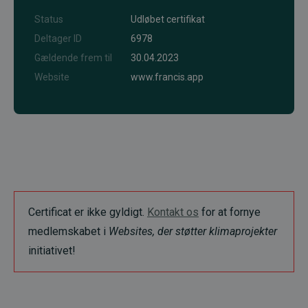
Status
Udløbet certifikat
Deltager ID
6978
Gældende frem til
30.04.2023
Website
www.francis.app
Certificat er ikke gyldigt.
Kontakt os
for at fornye
medlemskabet i
Websites, der støtter klimaprojekter
initiativet!