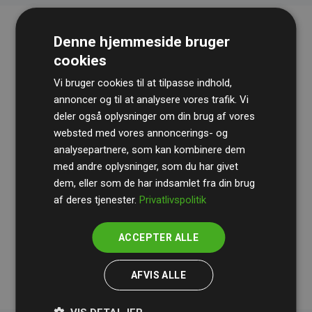
Denne hjemmeside bruger
cookies
Vi bruger cookies til at tilpasse indhold,
annoncer og til at analysere vores trafik. Vi
deler også oplysninger om din brug af vores
websted med vores annoncerings- og
Revisionshuset
BDO
gennemgår løbende vores
analysepartnere, som kan kombinere dem
beregninger og metode for at sikre gennemsigtighed
med andre oplysninger, som du har givet
og pålidelighed.
dem, eller som de har indsamlet fra din brug
Deres revision dokumenterer, at vores investeringer i
af deres tjenester.
Privatlivspolitik
klimaprojekter i gennemsnit kompenserer for
200% af
medlemmernes websites estimerede CO₂-
ACCEPTER ALLE
udledninger
.
AFVIS ALLE