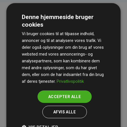
Denne hjemmeside bruger
cookies
Vi bruger cookies til at tilpasse indhold,
annoncer og til at analysere vores trafik. Vi
deler også oplysninger om din brug af vores
websted med vores annoncerings- og
Revisionshuset
BDO
gennemgår løbende vores
analysepartnere, som kan kombinere dem
beregninger og metode for at sikre gennemsigtighed
med andre oplysninger, som du har givet
og pålidelighed.
dem, eller som de har indsamlet fra din brug
Deres revision dokumenterer, at vores investeringer i
af deres tjenester.
Privatlivspolitik
klimaprojekter i gennemsnit kompenserer for
200% af
medlemmernes websites estimerede CO₂-
ACCEPTER ALLE
udledninger
.
AFVIS ALLE