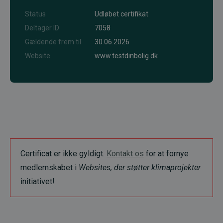
Status
Udløbet certifikat
Deltager ID
7058
Gældende frem til
30.06.2026
Website
www.testdinbolig.dk
Certificat er ikke gyldigt.
Kontakt os
for at fornye
medlemskabet i
Websites, der støtter klimaprojekter
initiativet!