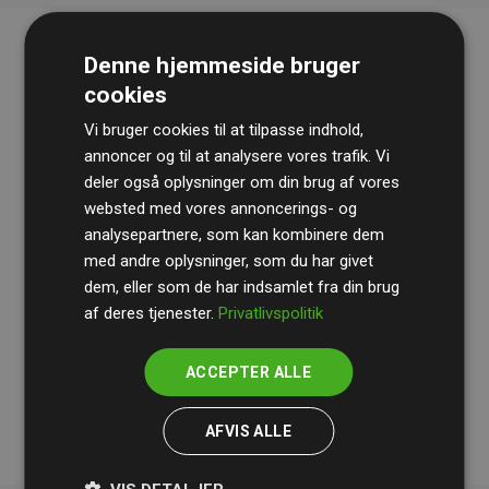
Denne hjemmeside bruger
cookies
Vi bruger cookies til at tilpasse indhold,
annoncer og til at analysere vores trafik. Vi
deler også oplysninger om din brug af vores
websted med vores annoncerings- og
Revisionshuset
BDO
gennemgår løbende vores
analysepartnere, som kan kombinere dem
beregninger og metode for at sikre gennemsigtighed
med andre oplysninger, som du har givet
og pålidelighed.
dem, eller som de har indsamlet fra din brug
Deres revision dokumenterer, at vores investeringer i
af deres tjenester.
Privatlivspolitik
klimaprojekter i gennemsnit kompenserer for
200% af
medlemmernes websites estimerede CO₂-
ACCEPTER ALLE
udledninger
.
AFVIS ALLE