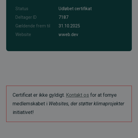
Status
Udløbet certifikat
Deltager ID
7187
Gældende frem til
31.10.2025
Website
wweb.dev
Certificat er ikke gyldigt.
Kontakt os
for at fornye
medlemskabet i
Websites, der støtter klimaprojekter
initiativet!