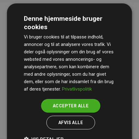
Denne hjemmeside bruger
cookies
Vi bruger cookies til at tilpasse indhold,
annoncer og til at analysere vores trafik. Vi
deler også oplysninger om din brug af vores
websted med vores annoncerings- og
Revisionshuset
BDO
gennemgår løbende vores
analysepartnere, som kan kombinere dem
beregninger og metode for at sikre gennemsigtighed
med andre oplysninger, som du har givet
og pålidelighed.
dem, eller som de har indsamlet fra din brug
Deres revision dokumenterer, at vores investeringer i
af deres tjenester.
Privatlivspolitik
klimaprojekter i gennemsnit kompenserer for
200% af
medlemmernes websites estimerede CO₂-
ACCEPTER ALLE
udledninger
.
AFVIS ALLE