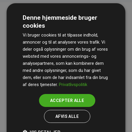
Denne hjemmeside bruger
cookies
Vi bruger cookies til at tilpasse indhold,
annoncer og til at analysere vores trafik. Vi
deler også oplysninger om din brug af vores
websted med vores annoncerings- og
Revisionshuset
BDO
gennemgår løbende vores
analysepartnere, som kan kombinere dem
beregninger og metode for at sikre gennemsigtighed
med andre oplysninger, som du har givet
og pålidelighed.
dem, eller som de har indsamlet fra din brug
Deres revision dokumenterer, at vores investeringer i
af deres tjenester.
Privatlivspolitik
klimaprojekter i gennemsnit kompenserer for
200% af
medlemmernes websites estimerede CO₂-
ACCEPTER ALLE
udledninger
.
AFVIS ALLE