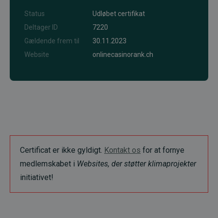
Status
Udløbet certifikat
Deltager ID
7220
Gældende frem til
30.11.2023
Website
onlinecasinorank.ch
Certificat er ikke gyldigt.
Kontakt os
for at fornye
medlemskabet i
Websites, der støtter klimaprojekter
initiativet!