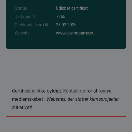
Status
Udløbet certifikat
Deltager ID
7265
Gældende frem til
28.02.2025
Website
www.casinoaams.eu
Certificat er ikke gyldigt.
Kontakt os
for at fornye
medlemskabet i
Websites, der støtter klimaprojekter
initiativet!