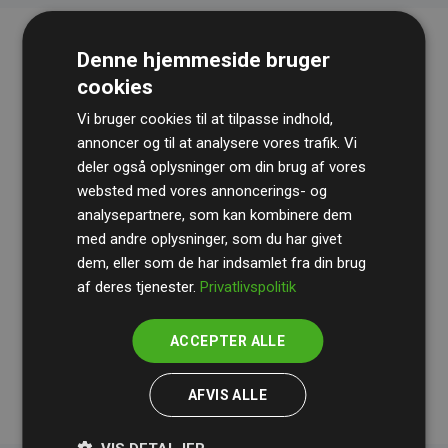
Denne hjemmeside bruger
cookies
Vi bruger cookies til at tilpasse indhold,
annoncer og til at analysere vores trafik. Vi
deler også oplysninger om din brug af vores
websted med vores annoncerings- og
Revisionshuset
BDO
gennemgår løbende vores
analysepartnere, som kan kombinere dem
beregninger og metode for at sikre gennemsigtighed
med andre oplysninger, som du har givet
og pålidelighed.
dem, eller som de har indsamlet fra din brug
Deres revision dokumenterer, at vores investeringer i
af deres tjenester.
Privatlivspolitik
klimaprojekter i gennemsnit kompenserer for
200% af
medlemmernes websites estimerede CO₂-
ACCEPTER ALLE
udledninger
.
AFVIS ALLE