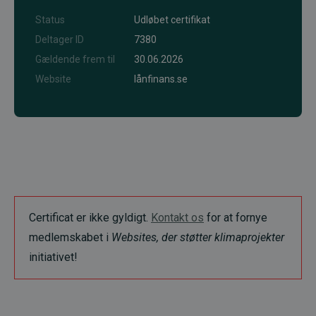
Status
Udløbet certifikat
Deltager ID
7380
Gældende frem til
30.06.2026
Website
lånfinans.se
Certificat er ikke gyldigt.
Kontakt os
for at fornye
medlemskabet i
Websites, der støtter klimaprojekter
initiativet!