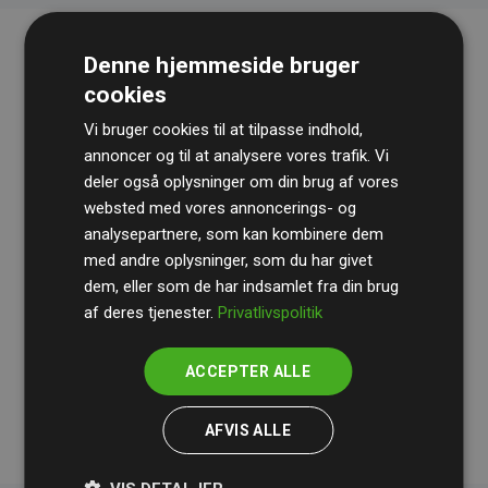
Denne hjemmeside bruger
cookies
Vi bruger cookies til at tilpasse indhold,
annoncer og til at analysere vores trafik. Vi
deler også oplysninger om din brug af vores
websted med vores annoncerings- og
Revisionshuset
BDO
gennemgår løbende vores
analysepartnere, som kan kombinere dem
beregninger og metode for at sikre gennemsigtighed
med andre oplysninger, som du har givet
og pålidelighed.
dem, eller som de har indsamlet fra din brug
Deres revision dokumenterer, at vores investeringer i
af deres tjenester.
Privatlivspolitik
klimaprojekter i gennemsnit kompenserer for
200% af
medlemmernes websites estimerede CO₂-
ACCEPTER ALLE
udledninger
.
AFVIS ALLE