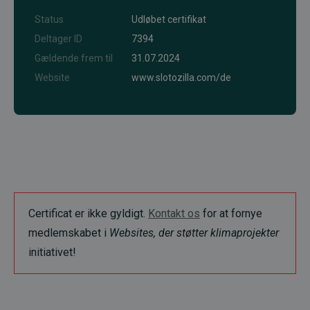
Status
Udløbet certifikat
Deltager ID
7394
Gældende frem til
31.07.2024
Website
www.slotozilla.com/de
Certificat er ikke gyldigt.
Kontakt os
for at fornye
medlemskabet i
Websites, der støtter klimaprojekter
initiativet!