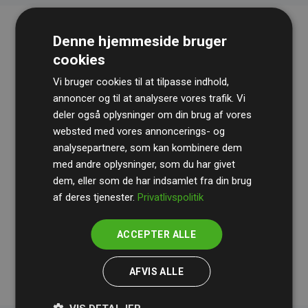
Denne hjemmeside bruger
cookies
Vi bruger cookies til at tilpasse indhold,
annoncer og til at analysere vores trafik. Vi
deler også oplysninger om din brug af vores
websted med vores annoncerings- og
Revisionshuset
BDO
gennemgår løbende vores
analysepartnere, som kan kombinere dem
beregninger og metode for at sikre gennemsigtighed
med andre oplysninger, som du har givet
og pålidelighed.
dem, eller som de har indsamlet fra din brug
Deres revision dokumenterer, at vores investeringer i
af deres tjenester.
Privatlivspolitik
klimaprojekter i gennemsnit kompenserer for
200% af
medlemmernes websites estimerede CO₂-
ACCEPTER ALLE
udledninger
.
AFVIS ALLE