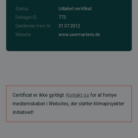
Status
Udløbet certifikat
Deltager ID
773
Gældende frem til
31.07.2012
Website
www.uwemartens.de
Certificat er ikke gyldigt.
Kontakt os
for at fornye
medlemskabet i
Websites, der støtter klimaprojekter
initiativet!