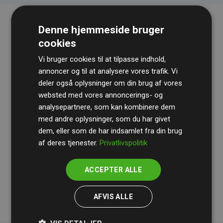
Denne hjemmeside bruger
cookies
Vi bruger cookies til at tilpasse indhold,
annoncer og til at analysere vores trafik. Vi
deler også oplysninger om din brug af vores
websted med vores annoncerings- og
Revisionshuset
BDO
gennemgår løbende vores
analysepartnere, som kan kombinere dem
beregninger og metode for at sikre gennemsigtighed
med andre oplysninger, som du har givet
og pålidelighed.
dem, eller som de har indsamlet fra din brug
Deres revision dokumenterer, at vores investeringer i
af deres tjenester.
Privatlivspolitik
klimaprojekter i gennemsnit kompenserer for
200% af
medlemmernes websites estimerede CO₂-
ACCEPTER ALLE
udledninger
.
AFVIS ALLE