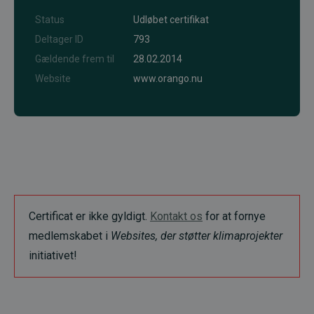
Status
Udløbet certifikat
Deltager ID
793
Gældende frem til
28.02.2014
Website
www.orango.nu
Certificat er ikke gyldigt.
Kontakt os
for at fornye
medlemskabet i
Websites, der støtter klimaprojekter
initiativet!