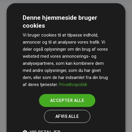
Denne hjemmeside bruger
cookies
Vi bruger cookies til at tilpasse indhold,
annoncer og til at analysere vores trafik. Vi
deler også oplysninger om din brug af vores
websted med vores annoncerings- og
Revisionshuset
BDO
gennemgår løbende vores
analysepartnere, som kan kombinere dem
beregninger og metode for at sikre gennemsigtighed
med andre oplysninger, som du har givet
og pålidelighed.
dem, eller som de har indsamlet fra din brug
Deres revision dokumenterer, at vores investeringer i
af deres tjenester.
Privatlivspolitik
klimaprojekter i gennemsnit kompenserer for
200% af
medlemmernes websites estimerede CO₂-
ACCEPTER ALLE
udledninger
.
AFVIS ALLE