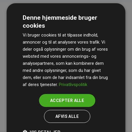
Denne hjemmeside bruger
cookies
Vi bruger cookies til at tilpasse indhold,
annoncer og til at analysere vores trafik. Vi
deler også oplysninger om din brug af vores
websted med vores annoncerings- og
Revisionshuset
BDO
gennemgår løbende vores
analysepartnere, som kan kombinere dem
beregninger og metode for at sikre gennemsigtighed
med andre oplysninger, som du har givet
og pålidelighed.
dem, eller som de har indsamlet fra din brug
Deres revision dokumenterer, at vores investeringer i
af deres tjenester.
Privatlivspolitik
klimaprojekter i gennemsnit kompenserer for
200% af
medlemmernes websites estimerede CO₂-
ACCEPTER ALLE
udledninger
.
AFVIS ALLE