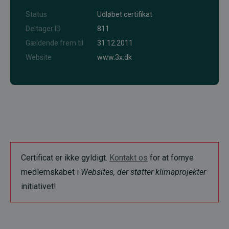
Status
Udløbet certifikat
Deltager ID
811
Gældende frem til
31.12.2011
Website
www.3x.dk
Certificat er ikke gyldigt.
Kontakt os
for at fornye
medlemskabet i
Websites, der støtter klimaprojekter
initiativet!