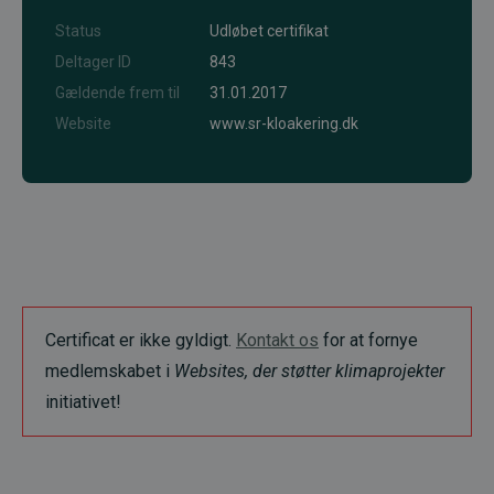
Status
Udløbet certifikat
Deltager ID
843
Gældende frem til
31.01.2017
Website
www.sr-kloakering.dk
Certificat er ikke gyldigt.
Kontakt os
for at fornye
medlemskabet i
Websites, der støtter klimaprojekter
initiativet!