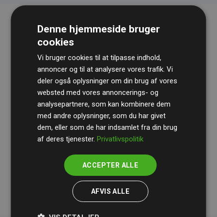
Denne hjemmeside bruger
cookies
Vi bruger cookies til at tilpasse indhold,
annoncer og til at analysere vores trafik. Vi
deler også oplysninger om din brug af vores
websted med vores annoncerings- og
Revisionshuset
BDO
gennemgår løbende vores
analysepartnere, som kan kombinere dem
beregninger og metode for at sikre gennemsigtighed
med andre oplysninger, som du har givet
og pålidelighed.
dem, eller som de har indsamlet fra din brug
Deres revision dokumenterer, at vores investeringer i
af deres tjenester.
Privatlivspolitik
klimaprojekter i gennemsnit kompenserer for
200% af
medlemmernes websites estimerede CO₂-
ACCEPTER ALLE
udledninger
.
AFVIS ALLE