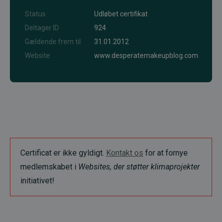
Status
Udløbet certifikat
Deltager ID
924
Gældende frem til
31.01.2012
Website
www.desperatemakeupblog.com
Certificat er ikke gyldigt.
Kontakt os
for at fornye
medlemskabet i
Websites, der støtter klimaprojekter
initiativet!