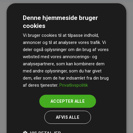
Denne hjemmeside bruger
cookies
Vi bruger cookies til at tilpasse indhold,
annoncer og til at analysere vores trafik. Vi
deler også oplysninger om din brug af vores
websted med vores annoncerings- og
Revisionshuset
BDO
gennemgår løbende vores
analysepartnere, som kan kombinere dem
beregninger og metode for at sikre gennemsigtighed
med andre oplysninger, som du har givet
og pålidelighed.
dem, eller som de har indsamlet fra din brug
Deres revision dokumenterer, at vores investeringer i
af deres tjenester.
Privatlivspolitik
klimaprojekter i gennemsnit kompenserer for
200% af
medlemmernes websites estimerede CO₂-
ACCEPTER ALLE
udledninger
.
AFVIS ALLE