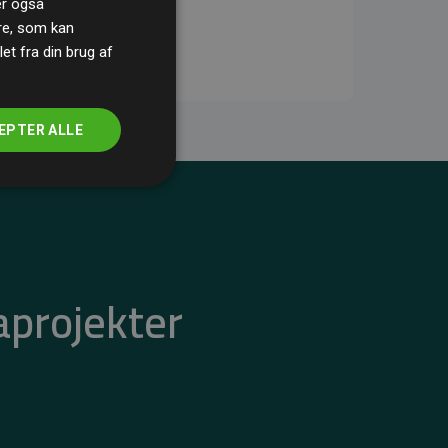
ler også
re, som kan
t fra din brug af
EPTER ALLE
aprojekter