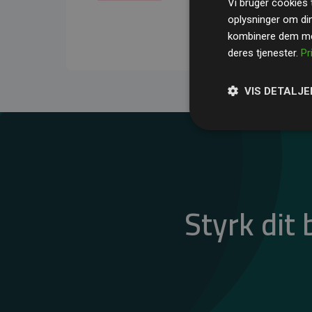
Vi bruger cookies t
gennemsnit kompensere
oplysninger om di
CO₂-udledninger
.
kombinere dem med
deres tjenester.
Pr
VIS DETALJE
Styrk dit