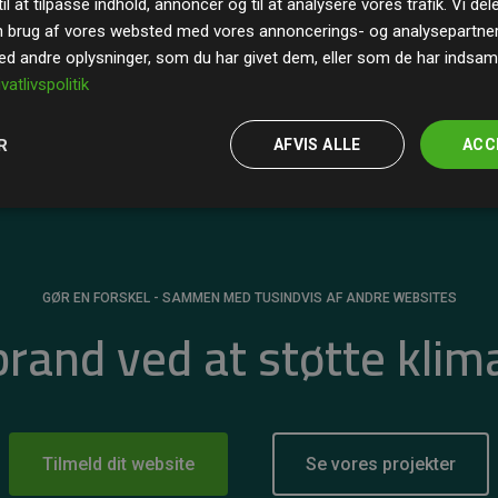
il at tilpasse indhold, annoncer og til at analysere vores trafik. Vi de
r for
200% af medlemmernes websites estimerede
n brug af vores websted med vores annoncerings- og analysepartne
 andre oplysninger, som du har givet dem, eller som de har indsamle
ivatlivspolitik
R
AFVIS ALLE
ACC
GØR EN FORSKEL - SAMMEN MED TUSINDVIS AF ANDRE WEBSITES
 brand ved at støtte klim
Tilmeld dit website
Se vores projekter