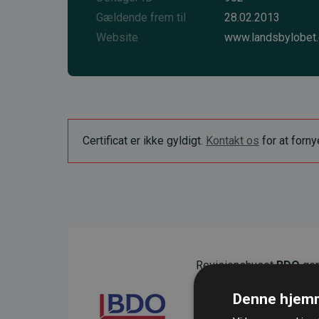
Gældende frem til
28.02.2013
Website
www.landsbylobet
Certificat er ikke gyldigt.
Kontakt os
for at forn
Revisionshuset
BDO
gen
sikre gennemsigtighed o
Denne hjemm
Deres revision dokumenter