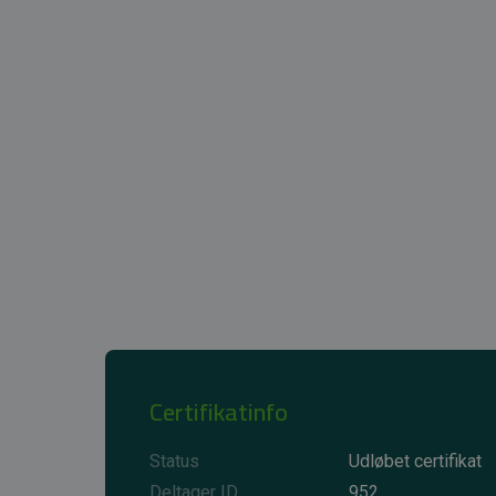
Certifikatinfo
Status
Udløbet certifikat
Deltager ID
952