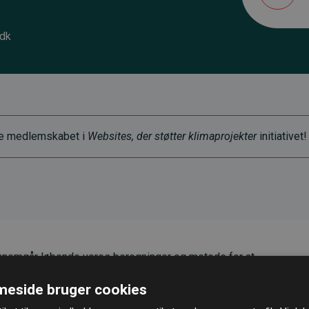
.dk
ye medlemskabet i
Websites, der støtter klimaprojekter
initiativet!
nemgår løbende vores beregninger og metode for at
g pålidelighed.
eside bruger cookies
er, at vores investeringer i klimaprojekter i